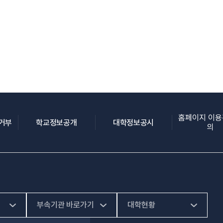
홈페이지 이
(새 창 열림)
(새 창 열림)
(새 창 열림)
집거부
학교정보공개
대학정보공시
의
부속기관 바로가기
대학현황