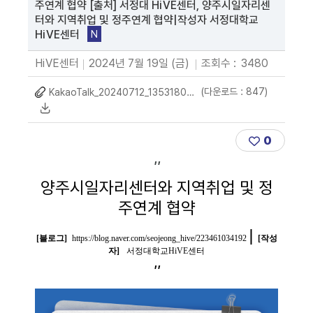
주연계 협약 [출처] 서정대 HiVE센터, 양주시일자리센
터와 지역취업 및 정주연계 협약|작성자 서정대학교
HiVE센터
N
HiVE센터
2024년 7월 19일 (금)
조회수 :
3480
(다운로드 : 847)
KakaoTalk_20240712_135318033_02.png
0
''
양주시일자리센터와 지역취업 및 정
주연계 협약
(새 창 열림)
| 
[블로그]
https://blog.naver.com/seojeong_hive/223461034192
[작성
(새 창 열림)
자]
서정대학교HiVE센터
''