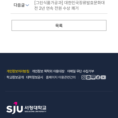
[그린식품가공과] 대한민국장류발효문화대
다음글
전 2년 연속 전원 수상 쾌거
목록
(새 창 열림)
(새 창 열림)
(새 창 열림)
개인정보처리방침
개인정보 목적외 이용대장
이메일 무단 수집거부
(새 창 열림)
(새 창 열림)
학교정보공개
대학정보공시
홈페이지 이용관련건의