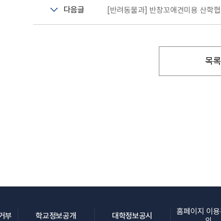
다음글
[반려동물과] 반창꼬애견미용 산학협
목록
홈페이지 이
(새 창 열림)
(새 창 열림)
(새 창 열림)
집거부
학교정보공개
대학정보공시
의