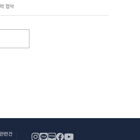
력 협약
용관련건