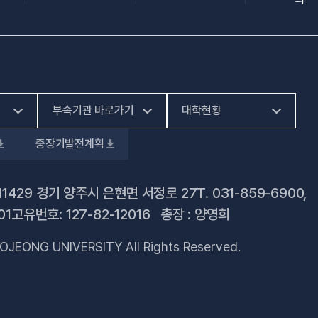
부속기관 바로가기
대학현황
중장기발전계획
(새 창 열림)
HiVE센터
예결산공고
(새 창 열림)
가평군어린이 급식관
대학정보공시
11429 경기 양주시 은현면 서정로 27
T.
031-859-6900
,
(새 창 열림)
리지원센터
01
고유번호: 127-82-12016 총장 : 양영희
업무추진비 사용내역
(새 창 열림)
건강증진센터
OJEONG UNIVERSITY All Rights Reserved.
법정위원회 회의록
(새 창 열림)
교육혁신지원센터
회의록 공개
(새 창 열림)
국제교육원