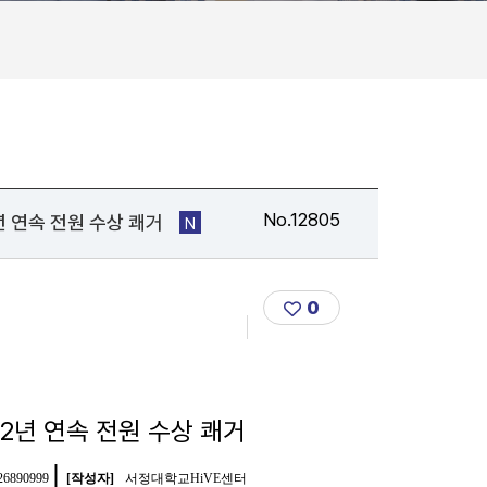
No.12805
 연속 전원 수상 쾌거
N
0
년 연속 전원 수상 쾌거
(새 창 열림)
| 
(새 창 열림)
426890999
[작성자]
서정대학교HiVE센터