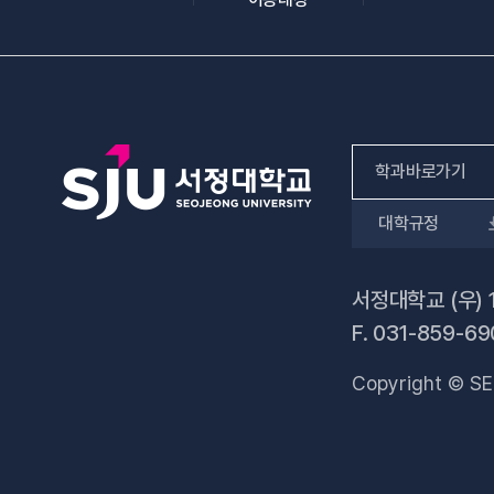
학과바로가기
대학규정
인문사회계열
자연과학계열
서정대학교 (우) 
F.
031-859-69
공학계열
Copyright © SE
전문기술석사