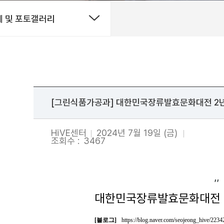
 및 포토갤러리
[그린식품가공과] 대한민국장류발효문화대전 2년
HiVE센터
2024년 7월 19일 (금)
조회수 :
3467
''
대한민국장류발효문화대전 2
[블로그]
https://blog.naver.com/seojeong_hive/223