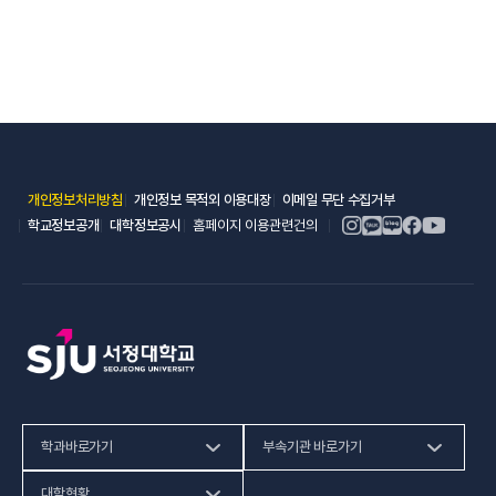
(새 창 열림)
(새 창 열림)
(새 창 열림)
개인정보처리방침
개인정보 목적외 이용대장
이메일 무단 수집거부
(새 창 열림)
(새 창 열림)
학교정보공개
대학정보공시
홈페이지 이용관련건의
학과바로가기
부속기관 바로가기
(새 창 열림)
인문사회계열
HiVE센터
대학현황