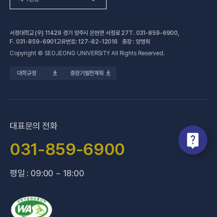
(새 창 열림
자연과학계열
가평군어린이 급식관리지원센터
예결산공고
서정대학교 (우) 11429 경기 양주시 은현면 서정로 27
T.
031-859-6900
,
(새 창 열림)
공학계열
건강증진센터
(새 창 열림)
대학정보공시
F.
031-859-6901
고유번호: 127-82-12016 총장 : 양영희
Copyright © SEOJEONG UNIVERSITY All Rights Reserved.
(새 창 열림)
전문기술석사
교육혁신지원센터
업무추진비 사용내역
대학규정
중장기발전계획
(새 창 열림)
국제교육원
법정위원회 회의록
(새 창 열림)
기술사관육성사업단
회의록 공개
(새 창 열림)
산학협력처·단
기부금 현황
대표문의 전화
(새 창 열림)
성과관리(IR)센터
적립금 운용 현황
031-859-6900
(새 창 열림)
성인학습지원센터
평일 : 09:00 ~ 18:00
(새 창 열림)
세종학당지원센터
(새 창 열림)
신문방송국
(새 창 열림)
양주 베이비부머 행복캠퍼스