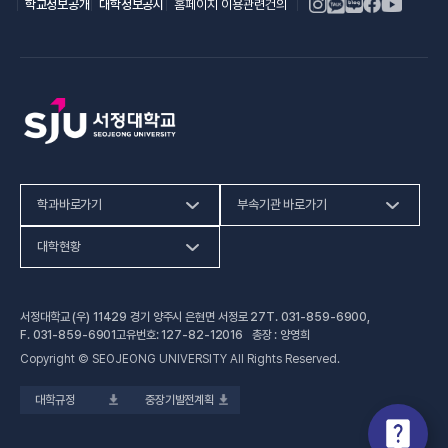
(새 창 열림)
(새 창 열림)
학교정보공개
대학정보공시
홈페이지 이용관련건의
학과바로가기
부속기관 바로가기
(새 창 열림)
인문사회계열
HiVE센터
대학현황
(새 창 열림
자연과학계열
가평군어린이 급식관리지원센터
예결산공고
서정대학교 (우) 11429 경기 양주시 은현면 서정로 27
T.
031-859-6900
,
(새 창 열림)
공학계열
건강증진센터
(새 창 열림)
대학정보공시
F.
031-859-6901
고유번호: 127-82-12016 총장 : 양영희
Copyright © SEOJEONG UNIVERSITY All Rights Reserved.
(새 창 열림)
전문기술석사
교육혁신지원센터
업무추진비 사용내역
대학규정
중장기발전계획
(새 창 열림)
국제교육원
법정위원회 회의록
(새 창 열림)
기술사관육성사업단
회의록 공개