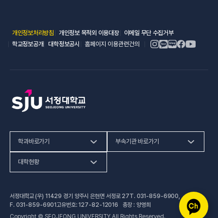
(새 창 열림)
(새 창 열림)
(새 창 열림)
개인정보처리방침
개인정보 목적외 이용대장
이메일 무단 수집거부
(새 창 열림)
(새 창 열림)
학교정보공개
대학정보공시
홈페이지 이용관련건의
학과바로가기
부속기관 바로가기
(새 창 열림)
인문사회계열
HiVE센터
대학현황
(새 창 열림
자연과학계열
가평군어린이 급식관리지원센터
예결산공고
서정대학교 (우) 11429 경기 양주시 은현면 서정로 27
T.
031-859-6900
,
(새 창 열림)
공학계열
건강증진센터
(새 창 열림)
대학정보공시
F.
031-859-6901
고유번호: 127-82-12016 총장 : 양영희
Copyright © SEOJEONG UNIVERSITY All Rights Reserved.