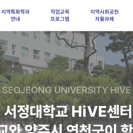
지역특화학과
직업교육
지역사회공헌
안내
프로그램
자율과제
SEOJEONG UNIVERSITY HIVE
서정대학교 HiVE센터
와 양주시 연천군이
함