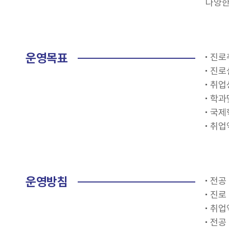
다양한
운영목표
진로
진로
취업
학과
국제
취업
운영방침
전공
진로
취업
전공