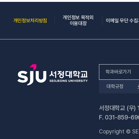
개인정보 목적외
(새 창 열림)
개인정보처리방침
이메일 무단 수
(새 창 열림)
이용대장
학과바로가기
대학규정
인문사회계열
자연과학계열
서정대학교 (우) 
F.
031-859-69
공학계열
Copyright © SE
전문기술석사