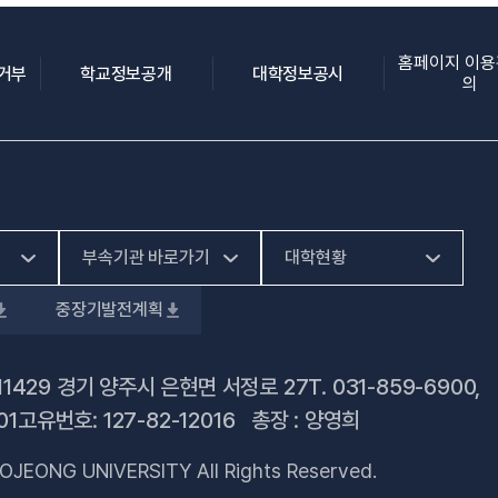
홈페이지 이
(새 창 열림)
(새 창 열림)
(새 창 열림)
집거부
학교정보공개
대학정보공시
의
부속기관 바로가기
대학현황
중장기발전계획
(새 창 열림)
HiVE센터
예결산공고
(새 창 열림)
가평군어린이 급식관
대학정보공시
11429 경기 양주시 은현면 서정로 27
T.
031-859-6900
,
(새 창 열림)
리지원센터
01
고유번호: 127-82-12016 총장 : 양영희
업무추진비 사용내역
(새 창 열림)
건강증진센터
OJEONG UNIVERSITY All Rights Reserved.
법정위원회 회의록