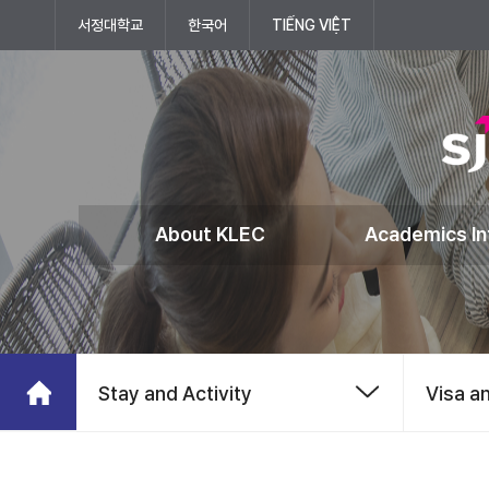
(새 창 열림)
서정대학교
한국어
TIẾNG VIỆT
About KLEC
Academics In
Stay and Activity
Visa a