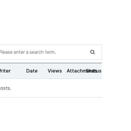
riter
Date
Views
Attachments
Status
osts.