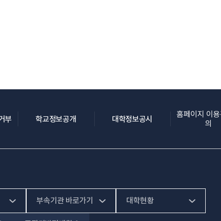
홈페이지 이
(새 창 열림)
(새 창 열림)
(새 창 열림)
집거부
학교정보공개
대학정보공시
의
부속기관 바로가기
대학현황