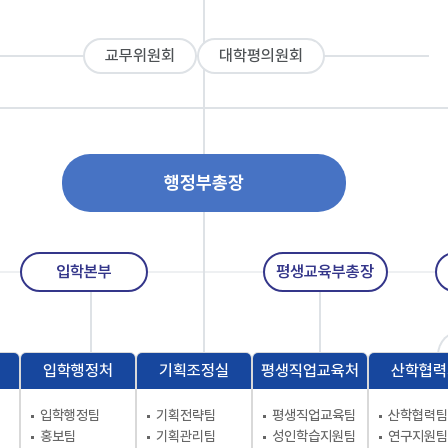
교무위원회
대학평의원회
행정부총장
입학본부
평생교육부총장
입학행정처
기획조정실
평생직업교육처
산학협력
입학행정팀
기획전략팀
평생직업교육팀
산학협력팀
홍보팀
기획관리팀
성인학습지원팀
연구지원팀