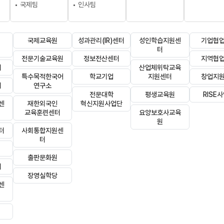
국제팀
인사팀
국제교육원
성과관리(IR)센터
성인학습지원센
기업협
터
전문기술교육원
정보전산센터
지역협
터
산업체위탁교육
특수목적한국어
학교기업
지원센터
창업지
(새 창 열림)
터
연구소
전문대학
평생교육원
RISE
센
재한외국인
혁신지원사업단
교육훈련센터
요양보호사교육
원
터
사회통합지원센
터
출판문화원
터
장영실학당
센