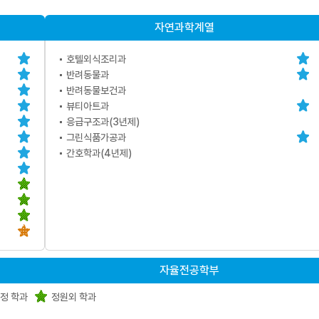
자연과학계열
호텔외식조리과
반려동물과
반려동물보건과
뷰티아트과
응급구조과(3년제)
그린식품가공과
간호학과(4년제)
자율전공학부
정 학과
정원외 학과