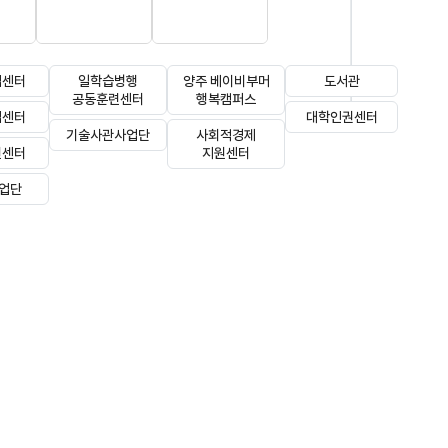
(새 창 열림)
업센터
일학습병행
양주 베이비부머
도서관
공동훈련센터
행복캠퍼스
업센터
대학인권센터
기술사관사업단
사회적경제
원센터
지원센터
사업단