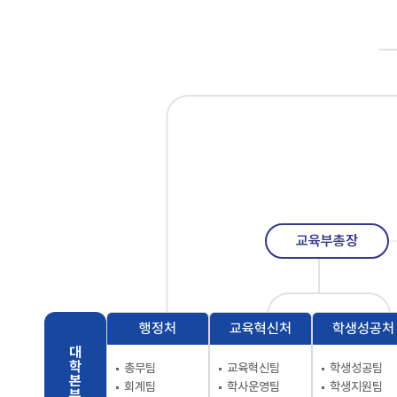
교육부총장
행정처
교육혁신처
학생성공처
대
학
총무팀
교육혁신팀
학생성공팀
본
회계팀
학사운영팀
학생지원팀
부