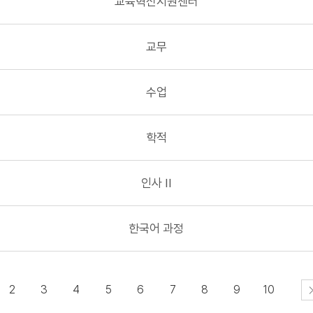
교육혁신지원센터
교무
수업
학적
인사 II
한국어 과정
2
3
4
5
6
7
8
9
10