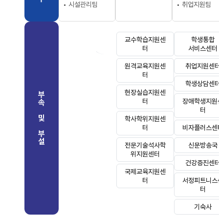
시설관리팀
취업지원팀
교수학습지원센
학생통합
(새 창 열림)
터
서비스센터
원격교육지원센
취업지원센
터
학생상담센
현장실습지원센
부
터
장애학생지원
속
터
및
학사학위지원센
터
비자플러스센
부
설
전문기술석사학
신문방송국
위지원센터
건강증진센
국제교육지원센
터
서정피트니스
터
기숙사