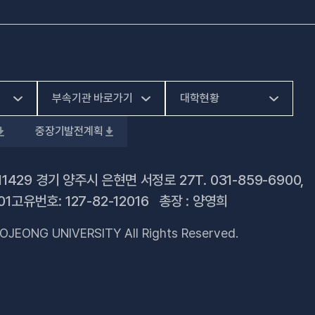
부속기관 바로가기
대학현황
중장기발전계획
(새 창 열림)
HiVE센터
예결산공고
(새 창 열림)
가평군어린이 급식관
대학정보공시
11429 경기 양주시 은현면 서정로 27
T.
031-859-6900
,
(새 창 열림)
리지원센터
01
고유번호: 127-82-12016 총장 : 양영희
업무추진비 사용내역
(새 창 열림)
건강증진센터
OJEONG UNIVERSITY All Rights Reserved.
법정위원회 회의록
(새 창 열림)
교육혁신지원센터
회의록 공개
(새 창 열림)
국제교육원
기부금 현황