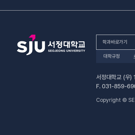
학과바로가기
대학규정
인문사회계열
자연과학계열
서정대학교 (우) 
F.
031-859-69
공학계열
Copyright © SE
전문기술석사