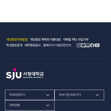
(새 창 열림)
(새 창 열림)
(새 창 열림)
개인정보처리방침
개인정보 목적외 이용대장
이메일 무단 수집거부
(새 창 열림)
(새 창 열림)
학교정보공개
대학정보공시
홈페이지 이용관련건의
학과바로가기
부속기관 바로가기
(새 창 열림)
인문사회계열
HiVE센터
대학현황