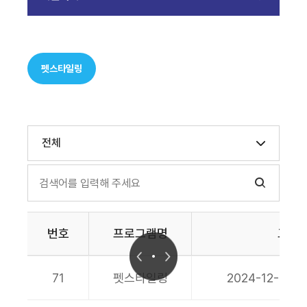
펫스타일링
전체
번호
프로그램명
교육
71
펫스타일링
2024-12-16 ~