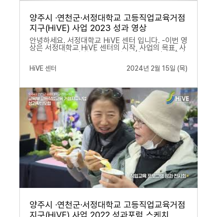
양주시 ·연천군·서정대학교 고등직업교육거점
지구(HiVE) 사업 2023 성과 영상
안녕하세요. 서정대학교 HiVE 센터 입니다. -이번 영
상은 서정대학교 HiVE 센터의 시작, 사업의 목표, 사
업의 주요 내용과 함께 2023년 한 해동안 거둔 성과
를 담은 영상입니다. -사업에 참여해주신 모든분들
HiVE 센터
2024년 2월 15일 (목)
덕에 영상이 더 풍부하고 예쁘게 나온 것 같아 감사한
마음이 듭니다^^ -앞으로 더욱 더 성장해나갈 HiVE
센터와 함께 해주시길 바랍니다. 감사합니다.
양주시 ·연천군·서정대학교 고등직업교육거점
지구(HiVE) 사업 2022 성과포럼 스케치