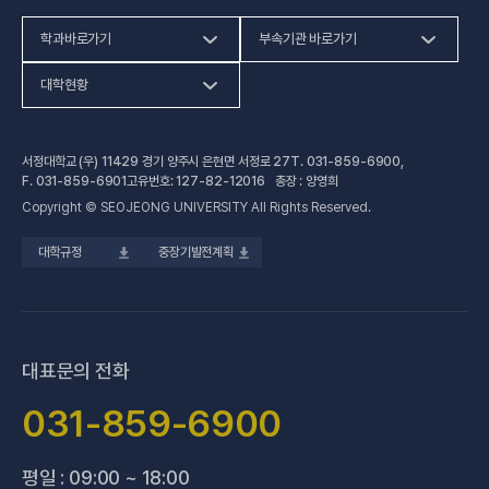
학과바로가기
부속기관 바로가기
(새 창 열림)
인문사회계열
HiVE센터
대학현황
(새 창 열림
자연과학계열
가평군어린이 급식관리지원센터
예결산공고
서정대학교 (우) 11429 경기 양주시 은현면 서정로 27
T.
031-859-6900
,
(새 창 열림)
공학계열
건강증진센터
(새 창 열림)
대학정보공시
F.
031-859-6901
고유번호: 127-82-12016 총장 : 양영희
Copyright © SEOJEONG UNIVERSITY All Rights Reserved.
(새 창 열림)
전문기술석사
교육혁신지원센터
업무추진비 사용내역
대학규정
중장기발전계획
(새 창 열림)
국제교육원
법정위원회 회의록
(새 창 열림)
기술사관육성사업단
회의록 공개
(새 창 열림)
산학협력처·단
기부금 현황
대표문의 전화
(새 창 열림)
성과관리(IR)센터
적립금 운용 현황
031-859-6900
(새 창 열림)
성인학습지원센터
평일 : 09:00 ~ 18:00
(새 창 열림)
세종학당지원센터