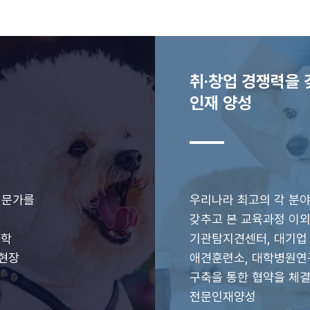
취·창업 경쟁력을 
인재 양성
전문가를
우리나라 최고의 각 분야
갖추고 본 교육과정 이
과학
기관탐지견센터, 대기업 
 현장
애견훈련소, 대학병원연
구축을 통한 협약을 체
전문인재양성