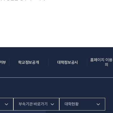
홈페이지 이
(새 창 열림)
(새 창 열림)
(새 창 열림)
집거부
학교정보공개
대학정보공시
의
부속기관 바로가기
대학현황