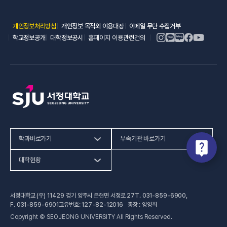
(새 창 열림)
(새 창 열림)
(새 창 열림)
개인정보처리방침
개인정보 목적외 이용대장
이메일 무단 수집거부
(새 창 열림)
(새 창 열림)
학교정보공개
대학정보공시
홈페이지 이용관련건의
학과바로가기
부속기관 바로가기
(새 창 열림)
인문사회계열
HiVE센터
대학현황
(새 창 열림
자연과학계열
가평군어린이 급식관리지원센터
예결산공고
서정대학교 (우) 11429 경기 양주시 은현면 서정로 27
T.
031-859-6900
,
(새 창 열림)
공학계열
건강증진센터
(새 창 열림)
대학정보공시
F.
031-859-6901
고유번호: 127-82-12016 총장 : 양영희
Copyright © SEOJEONG UNIVERSITY All Rights Reserved.
(새 창 열림)
전문기술석사
교육혁신지원센터
업무추진비 사용내역