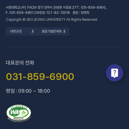
서정대학교 (우) 11429 경기 양주시 은현면 서정로 27
T.
031-859-6900
,
(새 창 열림)
공학계열
건강증진센터
(새 창 열림)
대학정보공시
F.
031-859-6901
고유번호: 127-82-12016 총장 : 양영희
Copyright © SEOJEONG UNIVERSITY All Rights Reserved.
(새 창 열림)
전문기술석사
교육혁신지원센터
업무추진비 사용내역
대학규정
중장기발전계획
(새 창 열림)
국제교육원
법정위원회 회의록
(새 창 열림)
기술사관육성사업단
회의록 공개
(새 창 열림)
산학협력처·단
기부금 현황
대표문의 전화
(새 창 열림)
성과관리(IR)센터
적립금 운용 현황
031-859-6900
(새 창 열림)
성인학습지원센터
평일 : 09:00 ~ 18:00
(새 창 열림)
세종학당지원센터
(새 창 열림)
신문방송국
(새 창 열림)
양주 베이비부머 행복캠퍼스
(새 창 열림
양주시어린이 급식관리지원센터