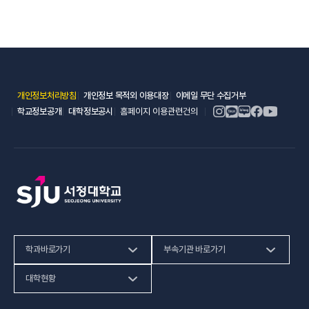
(새 창 열림)
(새 창 열림)
(새 창 열림)
개인정보처리방침
개인정보 목적외 이용대장
이메일 무단 수집거부
(새 창 열림)
(새 창 열림)
학교정보공개
대학정보공시
홈페이지 이용관련건의
학과바로가기
부속기관 바로가기
(새 창 열림)
인문사회계열
HiVE센터
대학현황
(새 창 열림
자연과학계열
가평군어린이 급식관리지원센터
예결산공고