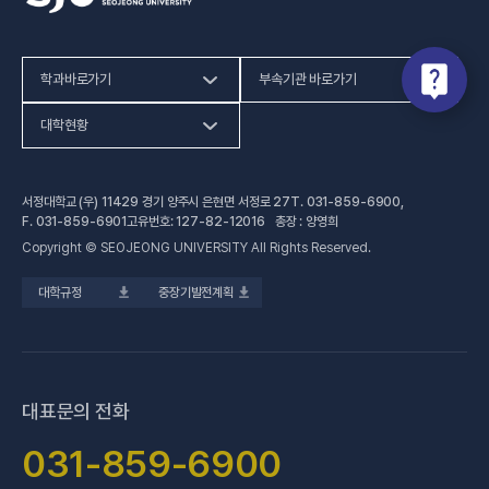
학과바로가기
부속기관 바로가기
(새 창 열림)
인문사회계열
HiVE센터
대학현황
(새 창 열림
자연과학계열
가평군어린이 급식관리지원센터
예결산공고
서정대학교 (우) 11429 경기 양주시 은현면 서정로 27
T.
031-859-6900
,
(새 창 열림)
공학계열
건강증진센터
(새 창 열림)
대학정보공시
F.
031-859-6901
고유번호: 127-82-12016 총장 : 양영희
Copyright © SEOJEONG UNIVERSITY All Rights Reserved.
(새 창 열림)
전문기술석사
교육혁신지원센터
업무추진비 사용내역
대학규정
중장기발전계획
(새 창 열림)
국제교육원
법정위원회 회의록
(새 창 열림)
기술사관육성사업단
회의록 공개
(새 창 열림)
산학협력처·단
기부금 현황
대표문의 전화
(새 창 열림)
성과관리(IR)센터
적립금 운용 현황
031-859-6900
(새 창 열림)
성인학습지원센터