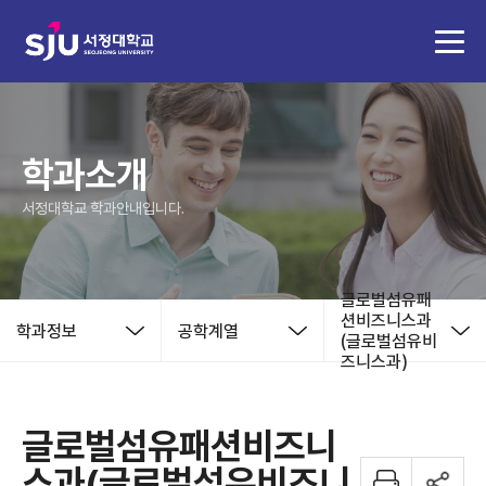
학과소개
서정대학교 학과안내입니다.
글로벌섬유패
션비즈니스과
학과정보
공학계열
(글로벌섬유비
즈니스과)
글로벌섬유패션비즈니
스과(글로벌섬유비즈니