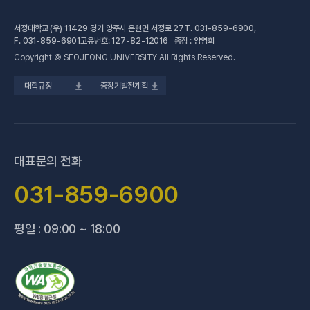
(새 창 열림
자연과학계열
가평군어린이 급식관리지원센터
예결산공고
서정대학교 (우) 11429 경기 양주시 은현면 서정로 27
T.
031-859-6900
,
(새 창 열림)
공학계열
건강증진센터
(새 창 열림)
대학정보공시
F.
031-859-6901
고유번호: 127-82-12016 총장 : 양영희
Copyright © SEOJEONG UNIVERSITY All Rights Reserved.
(새 창 열림)
전문기술석사
교육혁신지원센터
업무추진비 사용내역
대학규정
중장기발전계획
(새 창 열림)
국제교육원
법정위원회 회의록
(새 창 열림)
기술사관육성사업단
회의록 공개
(새 창 열림)
산학협력처·단
기부금 현황
대표문의 전화
(새 창 열림)
성과관리(IR)센터
적립금 운용 현황
031-859-6900
(새 창 열림)
성인학습지원센터
평일 : 09:00 ~ 18:00
(새 창 열림)
세종학당지원센터
(새 창 열림)
신문방송국
(새 창 열림)
양주 베이비부머 행복캠퍼스
(새 창 열림