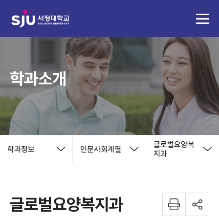
학과소개
글로벌요양복
학과정보
인문사회계열
지과
글로벌요양복지과