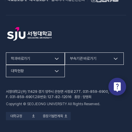
학과바로가기
부속기관 바로가기
(새 창 열림)
인문사회계열
HiVE센터
대학현황
(새 창 열림
자연과학계열
가평군어린이 급식관리지원센터
예결산공고
서정대학교 (우) 11429 경기 양주시 은현면 서정로 27
T.
031-859-6900
,
(새 창 열림)
공학계열
건강증진센터
(새 창 열림)
대학정보공시
F.
031-859-6901
고유번호: 127-82-12016 총장 : 양영희
Copyright © SEOJEONG UNIVERSITY All Rights Reserved.
(새 창 열림)
전문기술석사
교육혁신지원센터
업무추진비 사용내역
대학규정
중장기발전계획
(새 창 열림)
국제교육원
법정위원회 회의록
(새 창 열림)
기술사관육성사업단
회의록 공개